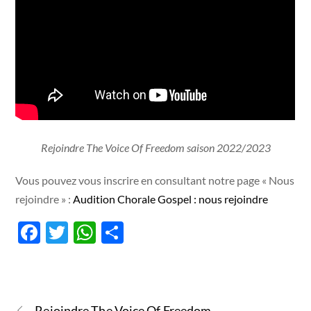
Rejoindre The Voice Of Freedom saison 2022/2023
Vous pouvez vous inscrire en consultant notre page « Nous
rejoindre » :
Audition Chorale Gospel : nous rejoindre
F
T
W
P
ac
w
h
ar
e
itt
at
ta
b
er
s
g
Rejoindre The Voice Of Freedom