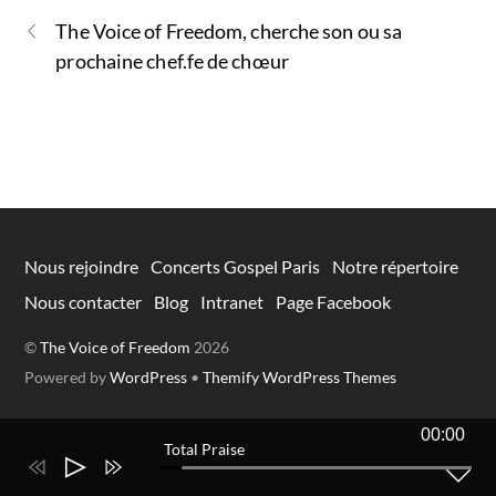
b
er
s
g
The Voice of Freedom, cherche son ou sa
o
A
er
prochaine chef.fe de chœur
o
p
k
p
Nous rejoindre
Concerts Gospel Paris
Notre répertoire
Nous contacter
Blog
Intranet
Page Facebook
©
The Voice of Freedom
2026
Powered by
WordPress
•
Themify WordPress Themes
00:00
Total Praise