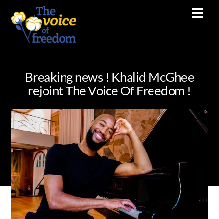
Skip
Men
to
content
Breaking news ! Khalid McGhee
rejoint The Voice Of Freedom !