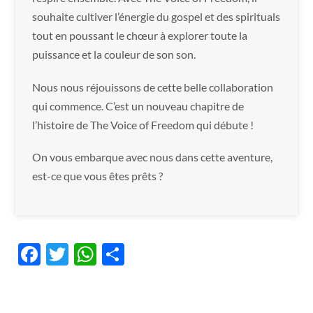
souhaite cultiver l’énergie du gospel et des spirituals
tout en poussant le chœur à explorer toute la
puissance et la couleur de son son.
Nous nous réjouissons de cette belle collaboration
qui commence. C’est un nouveau chapitre de
l’histoire de The Voice of Freedom qui débute !
On vous embarque avec nous dans cette aventure,
est-ce que vous êtes prêts ?
F
T
W
P
ac
w
h
ar
e
itt
at
ta