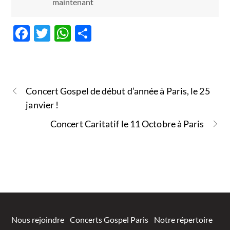
maintenant
F
T
W
P
ac
w
h
ar
e
itt
at
ta
b
er
s
g
Concert Gospel de début d’année à Paris, le 25
o
A
er
janvier !
o
p
Concert Caritatif le 11 Octobre à Paris
k
p
Nous rejoindre
Concerts Gospel Paris
Notre répertoire