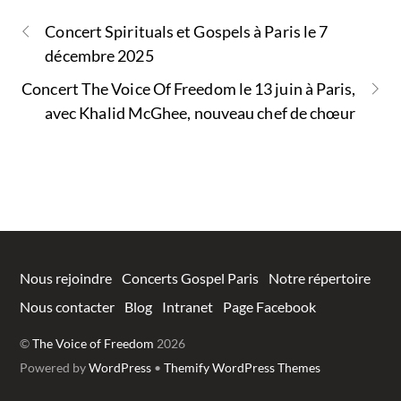
b
er
s
g
Concert Spirituals et Gospels à Paris le 7
o
A
er
décembre 2025
o
p
Concert The Voice Of Freedom le 13 juin à Paris,
k
p
avec Khalid McGhee, nouveau chef de chœur
Nous rejoindre
Concerts Gospel Paris
Notre répertoire
Nous contacter
Blog
Intranet
Page Facebook
©
The Voice of Freedom
2026
Powered by
WordPress
•
Themify WordPress Themes