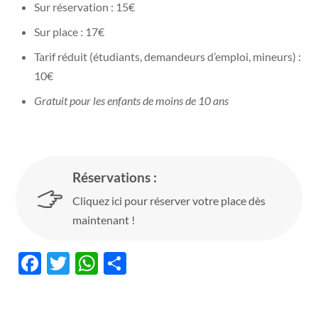
Sur réservation : 15€
Sur place : 17€
Tarif réduit (étudiants, demandeurs d’emploi, mineurs) :
10€
Gratuit pour les enfants de moins de 10 ans
Réservations :
Cliquez ici pour réserver votre place dès
maintenant !
F
T
W
P
ac
w
h
ar
e
itt
at
ta