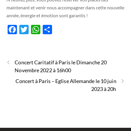
maintenant et venir nous accompagner dans cette nouvelle
année, énergie et émotion sont garantis !
F
T
W
P
ac
w
h
ar
e
itt
at
ta
b
er
s
g
Concert Caritatif à Paris le Dimanche 20
o
A
er
Novembre 2022 à 16h00
o
p
Concert à Paris – Eglise Allemande le 10 juin
k
p
2023 à 20h