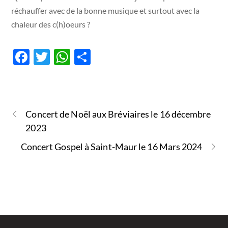
réchauffer avec de la bonne musique et surtout avec la
chaleur des c(h)oeurs ?
F
T
W
P
ac
w
h
ar
e
itt
at
ta
b
er
s
g
Concert de Noël aux Bréviaires le 16 décembre
o
A
er
2023
o
p
Concert Gospel à Saint-Maur le 16 Mars 2024
k
p