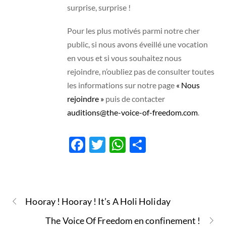
surprise, surprise !
Pour les plus motivés parmi notre cher
public, si nous avons éveillé une vocation
en vous et si vous souhaitez nous
rejoindre, n’oubliez pas de consulter toutes
les informations sur notre page
« Nous
rejoindre »
puis de contacter
auditions@the-voice-of-freedom.com
.
F
T
W
P
ac
w
h
ar
e
itt
at
ta
b
er
s
g
Hooray ! Hooray ! It’s A Holi Holiday
o
A
er
The Voice Of Freedom en confinement !
o
p