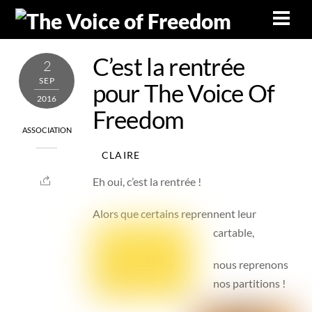
Skip
Men
to
content
C’est la rentrée
2
SEP
pour The Voice Of
2016
Freedom
ASSOCIATION
CLAIRE
Eh oui, c’est la rentrée !
Alors que certains reprennent leur
cartable,
nous reprenons
nos partitions !